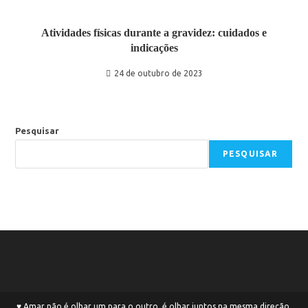
Atividades físicas durante a gravidez: cuidados e
indicações
24 de outubro de 2023
Pesquisar
PESQUISAR
♥ Amar não é olhar um para o outro, é olhar juntos na mesma direção.