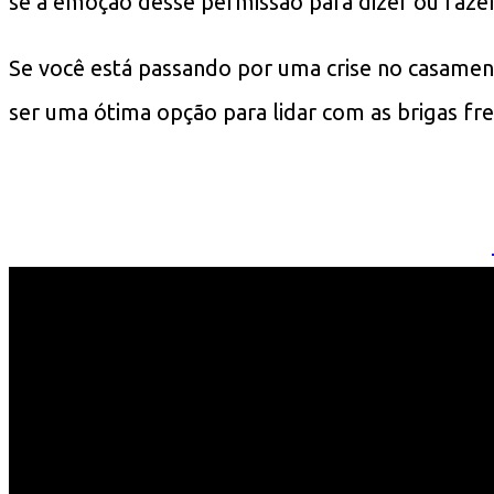
se a emoção desse permissão para dizer ou fazer
Se você está passando por uma crise no casament
ser uma ótima opção para lidar com as brigas fr