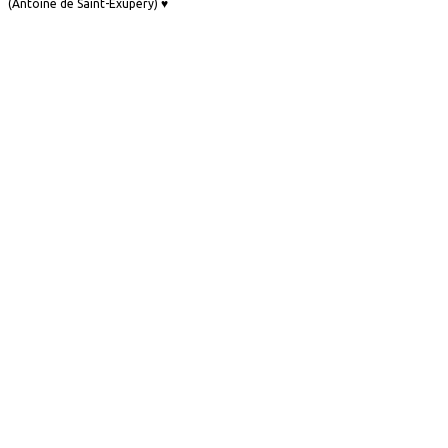
(Antoine de Saint-Exupéry) ♥