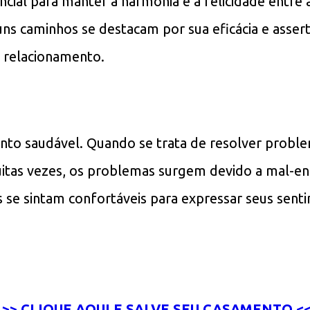
ncial para manter a harmonia e a felicidade entre
ns caminhos se destacam por sua eficácia e assert
 relacionamento.
nto saudável. Quando se trata de resolver probl
as vezes, os problemas surgem devido a mal-ente
s se sintam confortáveis para expressar seus se
>> CLIQUE AQUI E SALVE SEU CASAMENTO <