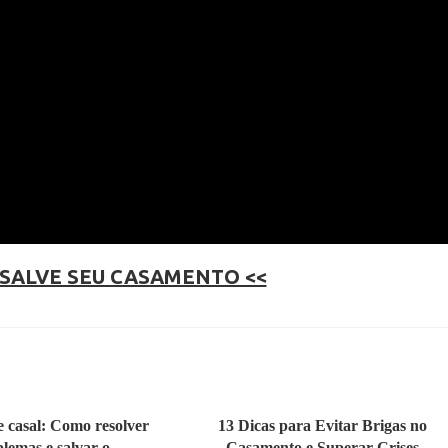
 SALVE SEU CASAMENTO <<
e casal: Como resolver
13 Dicas para Evitar Brigas no
lemas e salvar o
Casamento e Superar Crises