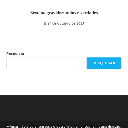
Sexo na gravidez: mitos e verdades
24 de outubro de 2023
Pesquisar
PESQUISAR
♥ Amar não é olhar um para o outro, é olhar juntos na mesma direção.